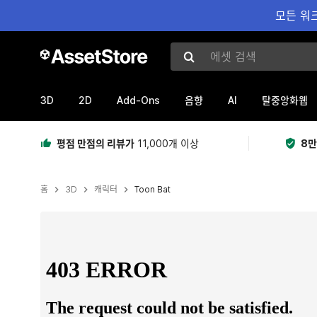
모든 워크
에셋 검색
3D
2D
Add-Ons
AI
음향
탈중앙화웹
평점 만점의 리뷰가
11,000개 이상
8만
홈
3D
캐릭터
Toon Bat
현재 슬라이드: 1 / 7