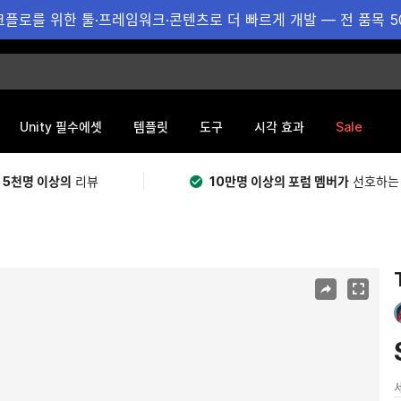
플로를 위한 툴·프레임워크·콘텐츠로 더 빠르게 개발 — 전 품목 5
Sale
Unity 필수에셋
템플릿
도구
시각 효과
 5천명 이상의
리뷰
10만명 이상의 포럼 멤버가
선호하는