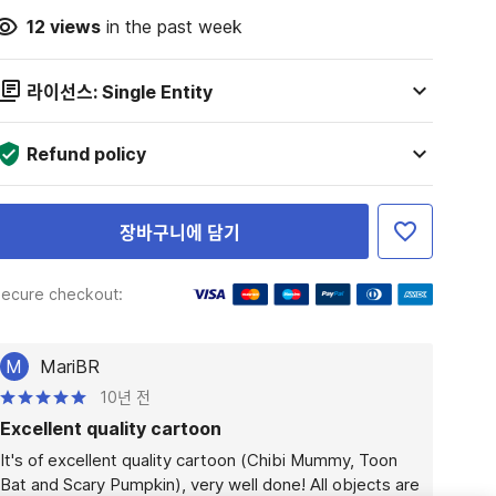
12
views
in the past week
라이선스: Single Entity
Refund policy
장바구니에 담기
ecure checkout:
M
MariBR
10년 전
Excellent quality cartoon
It's of excellent quality cartoon (Chibi Mummy, Toon 
Bat and Scary Pumpkin), very well done! All objects are 