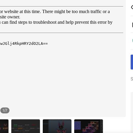
S
1
/
7