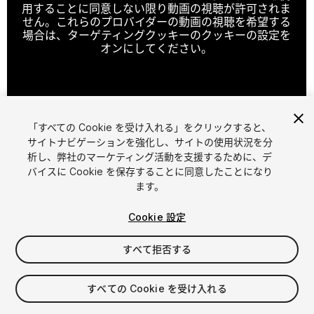
用することに同意しない限り動画の視聴が許可されま
せん。これらのプロバイダーの動画の視聴を希望する
場合は、ターゲティングクッキーのクッキーの設定を
オンにしてください。
クッキーの設定
「すべての Cookie を受け入れる」をクリックすると、
1
/
11
サイトナビゲーションを強化し、サイトの使用状況を分
析し、弊社のマーケティング活動を支援するために、デ
バイスに Cookie を保存することに同意したことになり
ます。
Cookie 設定
すべて拒否する
$29.99
消費税は決済時に計算されます
すべての Cookie を受け入れる
13
views
in the past week