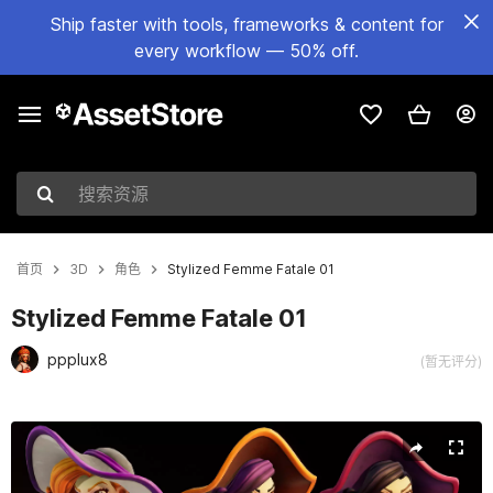
Ship faster with tools, frameworks & content for
every workflow — 50% off.
搜索资源
首页
3D
角色
Stylized Femme Fatale 01
Stylized Femme Fatale 01
ppplux8
(暂无评分)
当前幻灯片：1 / 22