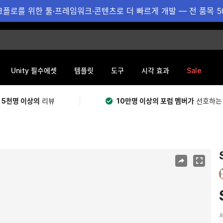
플로를 위한 툴·프레임워크·콘텐츠로 더 빠르게 개발 — 전 품목 5
Sale
Unity 필수에셋
템플릿
도구
시각 효과
 5천명 이상의
리뷰
10만명 이상의 포럼 멤버가
선호하는