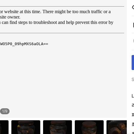
S
L
1
/
9