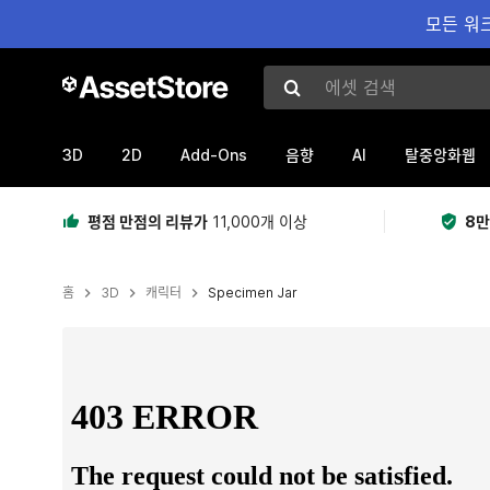
모든 워크
에셋 검색
3D
2D
Add-Ons
AI
음향
탈중앙화웹
평점 만점의 리뷰가
11,000개 이상
8만
홈
3D
캐릭터
Specimen Jar
현재 슬라이드: 1 / 9