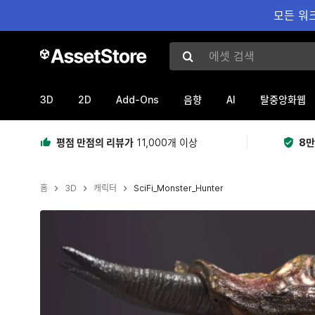
모든 워크
에셋 검색
3D
2D
Add-Ons
AI
음향
탈중앙화웹
평점 만점의 리뷰가
11,000개 이상
8만
홈
3D
캐릭터
SciFi_Monster_Hunter
현재 슬라이드: 1 / 18