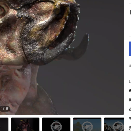
S
L
1
/
18