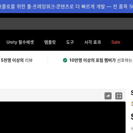
플로를 위한 툴·프레임워크·콘텐츠로 더 빠르게 개발 — 전 품목 5
Sale
Unity 필수에셋
템플릿
도구
시각 효과
 5천명 이상의
리뷰
10만명 이상의 포럼 멤버가
선호하는