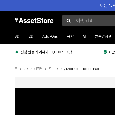
모든 워크
에셋 검색
3D
2D
Add-Ons
AI
음향
탈중앙화웹
평점 만점의 리뷰가
11,000개 이상
8만
홈
3D
캐릭터
로봇
Stylized Sci-Fi Robot Pack
현재 슬라이드: 1 / 21