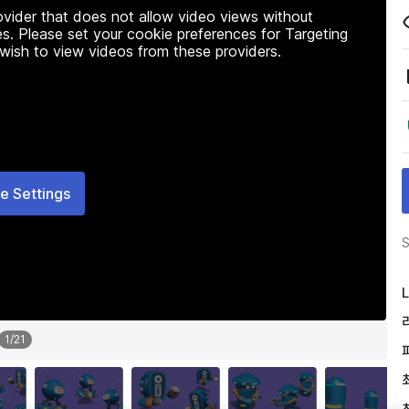
rovider that does not allow video views without
s. Please set your cookie preferences for Targeting
 wish to view videos from these providers.
e Settings
S
L
1
/
21