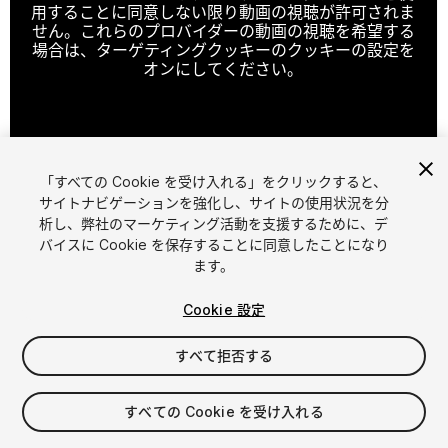
用することに同意しない限り動画の視聴が許可されま
せん。これらのプロバイダーの動画の視聴を希望する
場合は、ターゲティングクッキーのクッキーの設定を
オンにしてください。
クッキーの設定
「すべての Cookie を受け入れる」をクリックすると、
1
/
5
サイトナビゲーションを強化し、サイトの使用状況を分
析し、弊社のマーケティング活動を支援するために、デ
バイスに Cookie を保存することに同意したことになり
ます。
Cookie 設定
すべて拒否する
$5
消費税は決済時に計算されます
すべての Cookie を受け入れる
21
views
in the past week