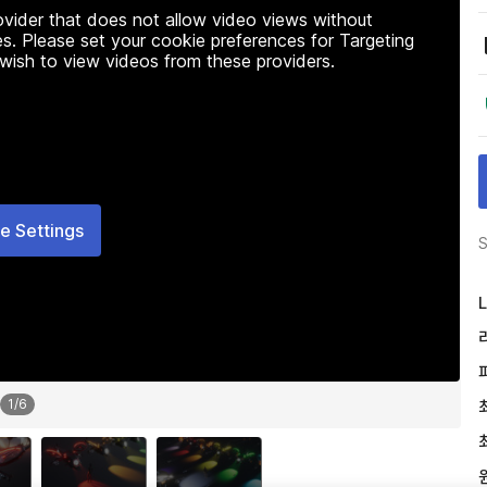
rovider that does not allow video views without
s. Please set your cookie preferences for Targeting
 wish to view videos from these providers.
e Settings
S
L
1
/
6