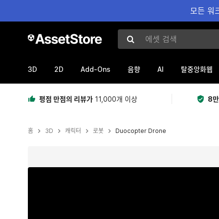
모든 워크
에셋 검색
3D
2D
Add-Ons
AI
음향
탈중앙화웹
평점 만점의 리뷰가
11,000개 이상
8만
홈
3D
캐릭터
로봇
Duocopter Drone
현재 슬라이드: 1 / 6