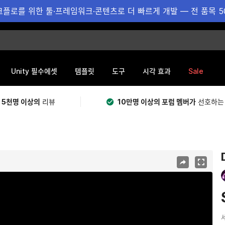
플로를 위한 툴·프레임워크·콘텐츠로 더 빠르게 개발 — 전 품목 5
Sale
Unity 필수에셋
템플릿
도구
시각 효과
 5천명 이상의
리뷰
10만명 이상의 포럼 멤버가
선호하는