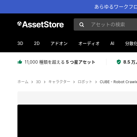
あらゆるワークフロ
アセットの検索
3D
2D
AI
アドオン
オーディオ
分散
11,000 種類を超える
5 つ星アセット
8.5
ホーム
3D
キャラクター
ロボット
CUBE - Robot Crawl
現在のスライド：1 / 5