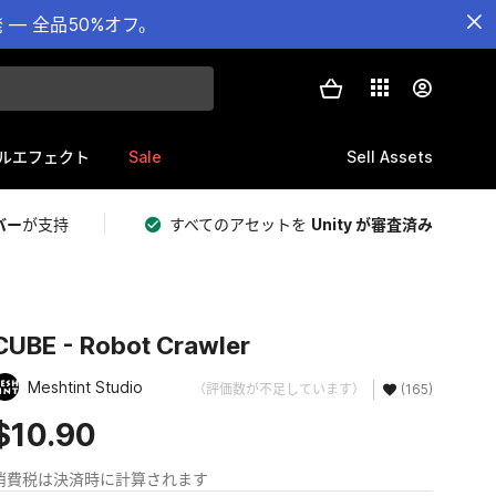
— 全品50%オフ。
Sale
Sell Assets
ルエフェクト
バー
が支持
すべてのアセットを
Unity が審査済み
CUBE - Robot Crawler
Meshtint Studio
（評価数が不足しています）
(165)
$10.90
消費税は決済時に計算されます