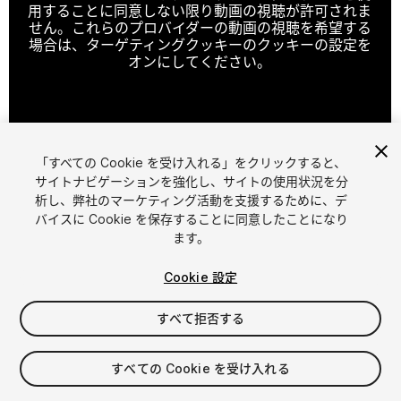
用することに同意しない限り動画の視聴が許可されま
せん。これらのプロバイダーの動画の視聴を希望する
場合は、ターゲティングクッキーのクッキーの設定を
オンにしてください。
クッキーの設定
「すべての Cookie を受け入れる」をクリックすると、
1
/
14
サイトナビゲーションを強化し、サイトの使用状況を分
析し、弊社のマーケティング活動を支援するために、デ
バイスに Cookie を保存することに同意したことになり
ます。
Cookie 設定
すべて拒否する
$19.50
消費税は決済時に計算されます
すべての Cookie を受け入れる
33
views
in the past week