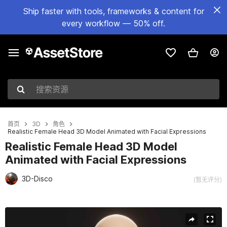
Ship faster with tools, frameworks & content for
every workflow — 50% off.
搜索资源
首页
3D
角色
Realistic Female Head 3D Model Animated with Facial Expressions
Realistic Female Head 3D Model
Animated with Facial Expressions
3D-Disco
(暂无评分)
当前幻灯片：1 / 24