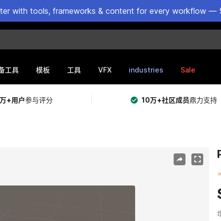
ster with tools, frameworks & content for every workflow — 
VFX
industries
Sale
备工具
模板
工具
5万+用户
参与评分
10万+社区成员
鼎力支持