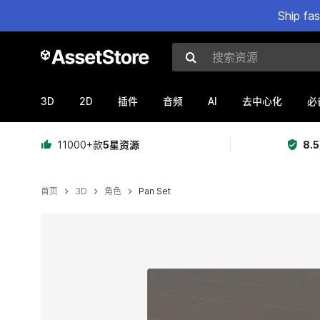
Ship fa
搜索资源
3D
2D
AI
插件
音频
去中心化
必
11000+款
5星资源
8.
首页
3D
角色
Pan Set
当前幻灯片：1 / 8