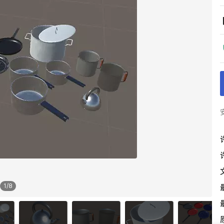
1
/
8