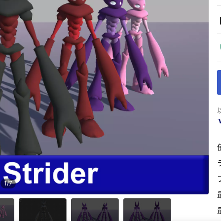
1
/
7