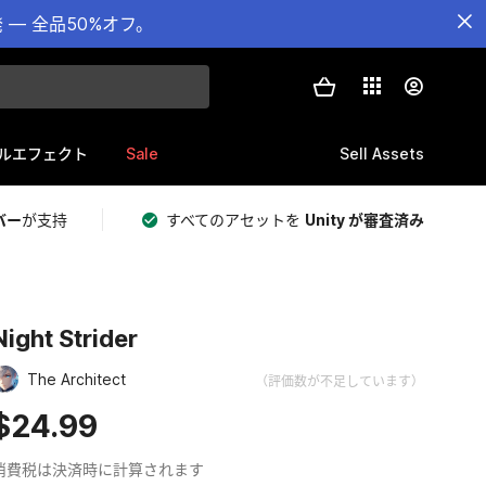
— 全品50%オフ。
Sale
Sell Assets
ルエフェクト
バー
が支持
すべてのアセットを
Unity が審査済み
Night Strider
The Architect
（評価数が不足しています）
$24.99
消費税は決済時に計算されます