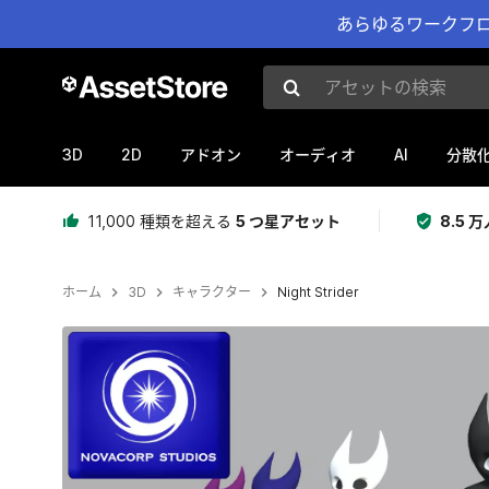
あらゆるワークフロ
アセットの検索
3D
2D
AI
アドオン
オーディオ
分散
11,000 種類を超える
5 つ星アセット
8.5
ホーム
3D
キャラクター
Night Strider
現在のスライド：1 / 7