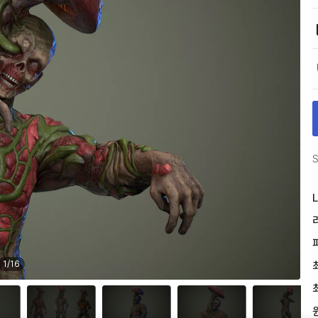
S
L
1
/
16