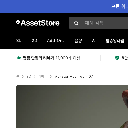
모든 워크
에셋 검색
3D
2D
Add-Ons
AI
음향
탈중앙화웹
평점 만점의 리뷰가
11,000개 이상
8만
홈
3D
캐릭터
Monster Mushroom 07
현재 슬라이드: 1 / 16