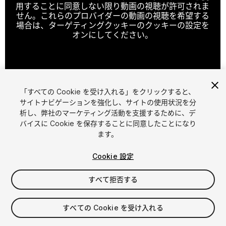
用することに同意しない限り動画の視聴が許可されま
せん。これらのプロバイダーの動画の視聴を希望する
場合は、ターゲティングクッキーのクッキーの設定を
オンにしてください。
クッキーの設定
「すべての Cookie を受け入れる」をクリックすると、
1
/
32
サイトナビゲーションを強化し、サイトの使用状況を分
析し、弊社のマーケティング活動を支援するために、デ
バイスに Cookie を保存することに同意したことになり
ます。
Cookie 設定
すべて拒否する
$50
消費税は決済時に計算されます
すべての Cookie を受け入れる
173
views
in the past week