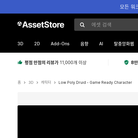
모든 워크
에셋 검색
3D
2D
Add-Ons
AI
음향
탈중앙화웹
평점 만점의 리뷰가
11,000개 이상
8만
홈
3D
캐릭터
Low Poly Druid - Game Ready Character
현재 슬라이드: 1 / 2