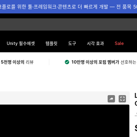
플로를 위한 툴·프레임워크·콘텐츠로 더 빠르게 개발 — 전 품목 5
Sale
Unity 필수에셋
템플릿
도구
시각 효과
 5천명 이상의
리뷰
10만명 이상의 포럼 멤버가
선호하는