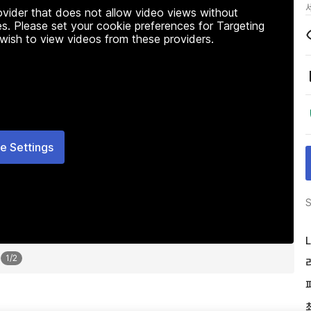
rovider that does not allow video views without
s. Please set your cookie preferences for Targeting
 wish to view videos from these providers.
e Settings
S
L
1
/
2