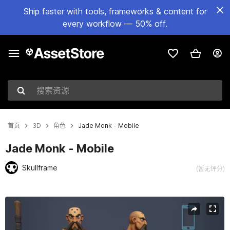
Ship faster with tools, frameworks & content for
every workflow — 50% off.
搜索资源
首页
3D
角色
Jade Monk - Mobile
Jade Monk - Mobile
Skullframe
(暂无评分)
当前幻灯片：1 / 5