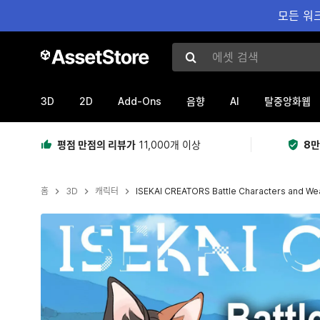
모든 워크
에셋 검색
3D
2D
Add-Ons
AI
음향
탈중앙화웹
평점 만점의 리뷰가
11,000개 이상
8만
홈
3D
캐릭터
ISEKAI CREATORS Battle Characters and W
현재 슬라이드: 1 / 5