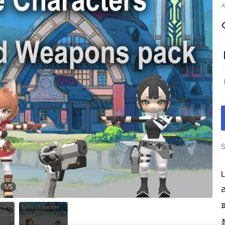
S
L
1
/
5