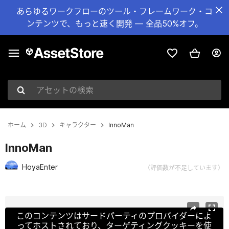
あらゆるワークフローのツール・フレームワーク・コ
ンテンツで、もっと速く開発 — 全品50%オフ。
アセットの検索
ホーム
3D
キャラクター
InnoMan
InnoMan
HoyaEnter
（評価数が不足しています）
現在のスライド：1 / 5
このコンテンツはサードパーティのプロバイダーによ
ってホストされており、ターゲティングクッキーを使