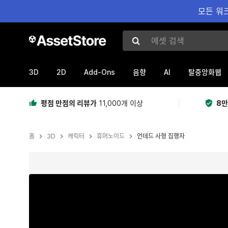
모든 워크
에셋 검색
3D
2D
Add-Ons
AI
음향
탈중앙화웹
평점 만점의 리뷰가
11,000개 이상
8만
홈
3D
캐릭터
휴머노이드
언데드 사형 집행자
현재 슬라이드: 1 / 15