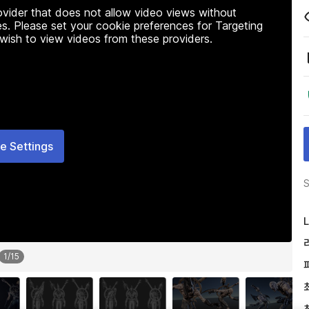
rovider that does not allow video views without
s. Please set your cookie preferences for Targeting
 wish to view videos from these providers.
e Settings
S
L
1
/
15