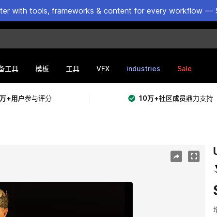
ster with tools, frameworks & content for every workflow — 
VFX
industries
Sale
备工具
模板
工具
5万+用户
参与评分
10万+社区成员
鼎力支持