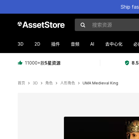
Ship fa
搜索资源
3D
2D
AI
插件
音频
去中心化
必
11000+款
5星资源
8.
首页
3D
角色
人形角色
UMA Medieval King
当前幻灯片：1 / 2