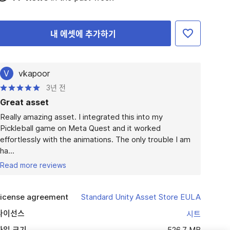
내 에셋에 추가하기
V
vkapoor
3년 전
Great asset
Really amazing asset. I integrated this into my 
Pickleball game on Meta Quest and it worked 
effortlessly with the animations. The only trouble I am 
ha...
Read more reviews
icense agreement
Standard Unity Asset Store EULA
라이선스
시트
파일 크기
526.7 MB