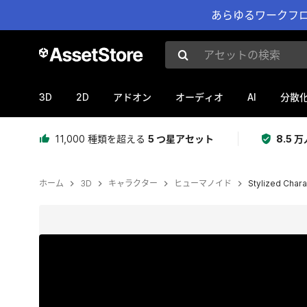
あらゆるワークフロ
アセットの検索
3D
2D
AI
アドオン
オーディオ
分散
11,000 種類を超える
5 つ星アセット
8.5
ホーム
3D
キャラクター
ヒューマノイド
Stylized Charac
現在のスライド：1 / 23