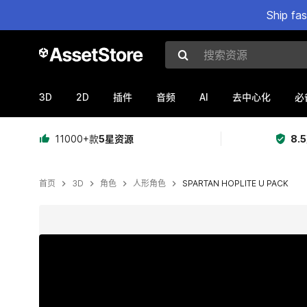
Ship fa
搜索资源
3D
2D
AI
插件
音频
去中心化
必
11000+款
5星资源
8.
首页
3D
角色
人形角色
SPARTAN HOPLITE U PACK
当前幻灯片：1 / 31