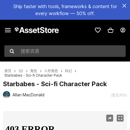
Ship faster with tools, frameworks & content for
every workflow — 50% off.
搜索资源
首页
3D
角色
人形角色
科幻
Starbabes - Sci-fi Character Pack
Starbabes - Sci-fi Character Pack
Allan MacDonald
(暂无评分)
当前幻灯片：1 / 5