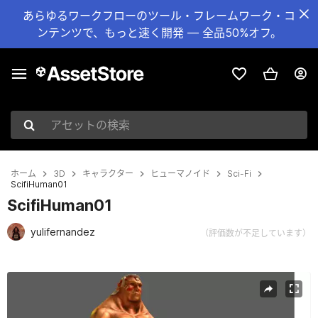
あらゆるワークフローのツール・フレームワーク・コ
ンテンツで、もっと速く開発 — 全品50%オフ。
アセットの検索
ホーム
3D
キャラクター
ヒューマノイド
Sci-Fi
ScifiHuman01
ScifiHuman01
yulifernandez
（評価数が不足しています）
現在のスライド：1 / 5