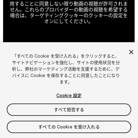
用することに同意しない限り動画の視聴が許可されま
せん。これらのプロバイダーの動画の視聴を希望する
場合は、ターゲティングクッキーのクッキーの設定を
オンにしてください。
クッキーの設定
「すべての Cookie を受け入れる」をクリックすると、
1
/
4
サイトナビゲーションを強化し、サイトの使用状況を分
析し、弊社のマーケティング活動を支援するために、デ
バイスに Cookie を保存することに同意したことになり
ます。
Cookie 設定
すべて拒否する
$44.99
消費税は決済時に計算されます
すべての Cookie を受け入れる
11
views
in the past week