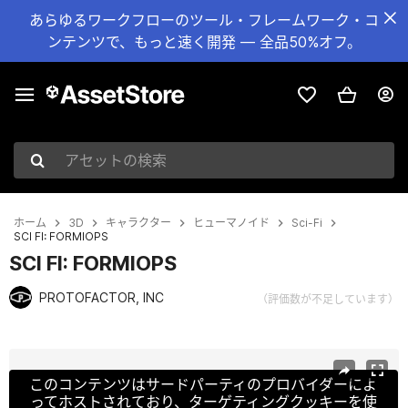
あらゆるワークフローのツール・フレームワーク・コ
ンテンツで、もっと速く開発 — 全品50%オフ。
アセットの検索
ホーム
3D
キャラクター
ヒューマノイド
Sci-Fi
SCI FI: FORMIOPS
SCI FI: FORMIOPS
PROTOFACTOR, INC
（評価数が不足しています）
現在のスライド：1 / 4
このコンテンツはサードパーティのプロバイダーによ
ってホストされており、ターゲティングクッキーを使