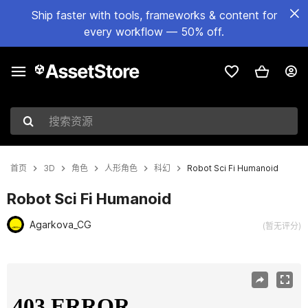
Ship faster with tools, frameworks & content for
every workflow — 50% off.
搜索资源
首页
3D
角色
人形角色
科幻
Robot Sci Fi Humanoid
Robot Sci Fi Humanoid
Agarkova_CG
(暂无评分)
当前幻灯片：1 / 8