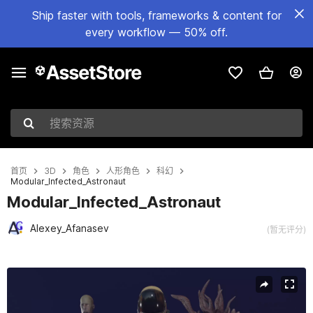
Ship faster with tools, frameworks & content for
every workflow — 50% off.
搜索资源
首页
3D
角色
人形角色
科幻
Modular_Infected_Astronaut
Modular_Infected_Astronaut
Alexey_Afanasev
(暂无评分)
当前幻灯片：1 / 17