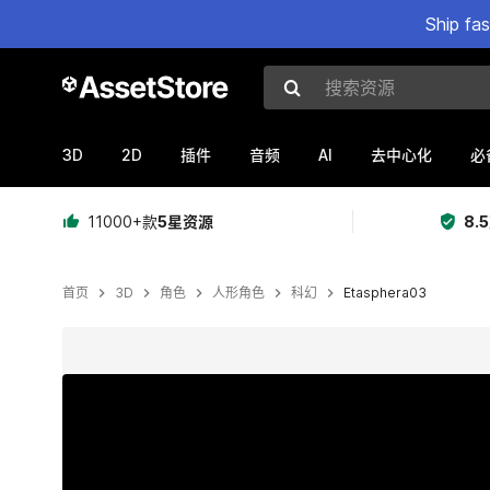
Ship fa
搜索资源
3D
2D
AI
插件
音频
去中心化
必
11000+款
5星资源
8.
首页
3D
角色
人形角色
科幻
Etasphera03
当前幻灯片：1 / 9