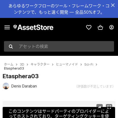
あらゆるワークフローのツール・フレームワーク・コ
ンテンツで、もっと速く開発 — 全品50%オフ。
アセットの検索
ホーム
3D
キャラクター
ヒューマノイド
Sci-Fi
Etasphera03
Etasphera03
Denis Daraban
（評価数が不足しています）
現在のスライド：1 / 9
このコンテンツはサードパーティのプロバイダーによ
ってホストされており、ターゲティングクッキーを使