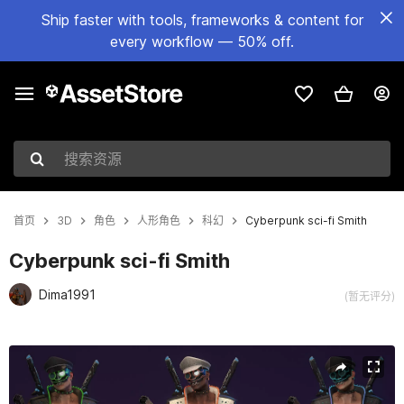
Ship faster with tools, frameworks & content for
every workflow — 50% off.
搜索资源
首页
3D
角色
人形角色
科幻
Cyberpunk sci-fi Smith
Cyberpunk sci-fi Smith
Dima1991
(暂无评分)
当前幻灯片：1 / 14