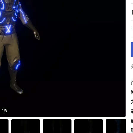
1
/
8