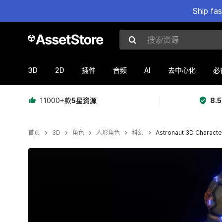
Ship fa
搜索资源
3D
2D
AI
插件
音频
去中心化
必
11000+款
5星资源
8.
首页
3D
角色
人形角色
科幻
Astronaut 3D Characte
当前幻灯片：1 / 8