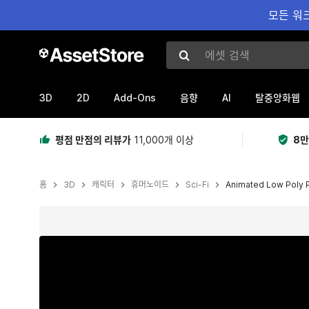
모든 워크
에셋 검색
3D
2D
Add-Ons
AI
음향
탈중앙화웹
평점 만점의 리뷰가
11,000개 이상
8만
홈
3D
캐릭터
휴머노이드
Sci-Fi
Animated Low Poly P
현재 슬라이드: 1 / 15