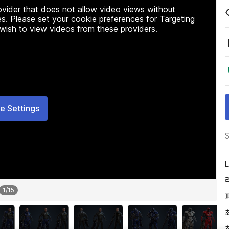
rovider that does not allow video views without
s. Please set your cookie preferences for Targeting
 wish to view videos from these providers.
e Settings
S
L
1
/
15