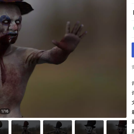
1
/
16