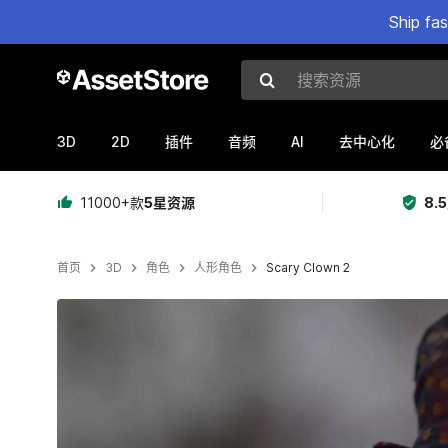
Ship fa
搜索资源
3D
2D
AI
插件
音频
去中心化
必
11000+款
5星资源
8.
首页
3D
角色
人形角色
Scary Clown 2
当前幻灯片：1 / 16