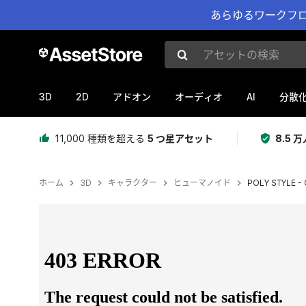
あらゆるワークフロ
アセットの検索
3D
2D
AI
アドオン
オーディオ
分散
11,000 種類を超える
5 つ星アセット
8.5
ホーム
3D
キャラクター
ヒューマノイド
POLY STYLE - 
現在のスライド：1 / 18