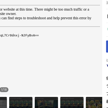
1
/
18