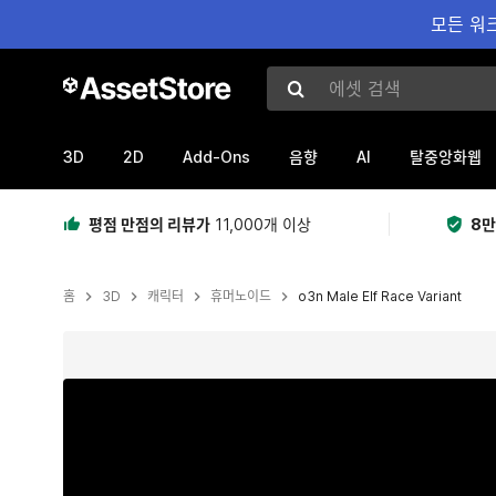
모든 워크
에셋 검색
3D
2D
Add-Ons
AI
음향
탈중앙화웹
평점 만점의 리뷰가
11,000개 이상
8만
홈
3D
캐릭터
휴머노이드
o3n Male Elf Race Variant
현재 슬라이드: 1 / 4