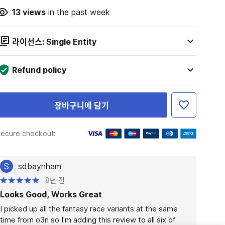
13
views
in the past week
라이선스: Single Entity
Refund policy
장바구니에 담기
ecure checkout:
S
sdbaynham
8년 전
Looks Good, Works Great
I picked up all the fantasy race variants at the same 
time from o3n so I'm adding this review to all six of 