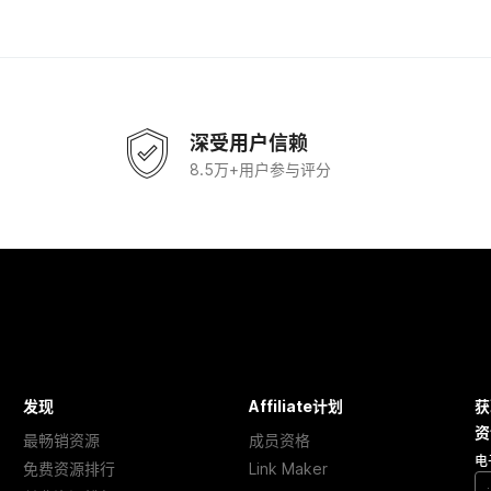
深受用户信赖
8.5万+用户参与评分
发现
Affiliate计划
获
资
最畅销资源
成员资格
电
免费资源排行
Link Maker