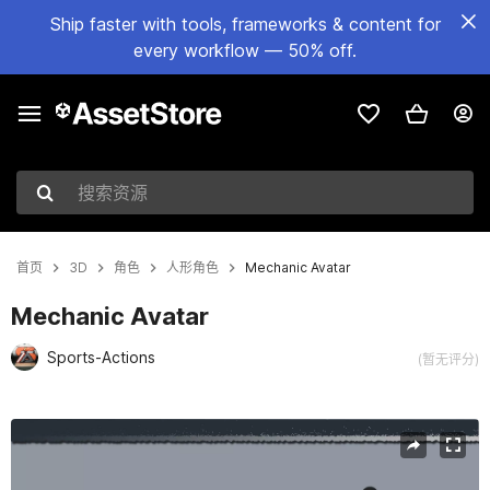
Ship faster with tools, frameworks & content for
every workflow — 50% off.
搜索资源
首页
3D
角色
人形角色
Mechanic Avatar
Mechanic Avatar
Sports-Actions
(暂无评分)
当前幻灯片：1 / 9