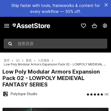
Ship faster with tools, frameworks & content for
every workflow — 50% off.
搜索资源
首页
3D
角色
人形角色
Low Poly Modular Armors Expansion Pack 02 - LOWPOLY MEDIEVAL FANTASY SERIES
Low Poly Modular Armors Expansion
Pack 02 - LOWPOLY MEDIEVAL
FANTASY SERIES
Polytope Studio
(4)
当前幻灯片：1 / 15