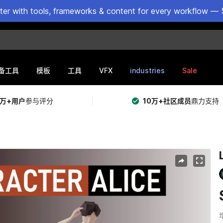
ster with tools, frameworks & content for every workflow — 
VFX
industries
Sale
备工具
模板
工具
5万+用户
参与评分
10万+社区成员
鼎力支持