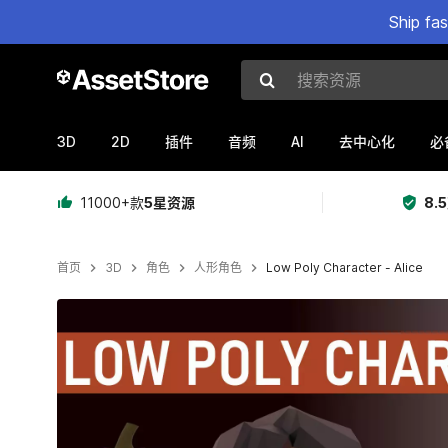
Ship fa
搜索资源
3D
2D
AI
插件
音频
去中心化
必
11000+款
5星资源
8.
首页
3D
角色
人形角色
Low Poly Character - Alice
当前幻灯片：1 / 12