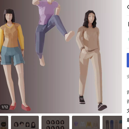
1
/
12