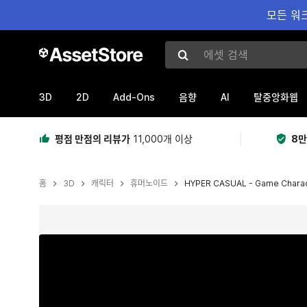
모든 워크
에셋 검색
3D
2D
Add-Ons
AI
음향
탈중앙화웹
평점 만점의 리뷰가
11,000개 이상
8만
홈
3D
캐릭터
휴머노이드
HYPER CASUAL - Game Chara
현재 슬라이드: 1 / 5