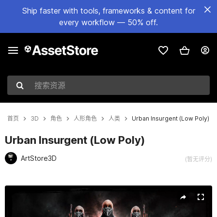
Ship faster with tools, frameworks & content for
every workflow — 50% off.
搜索资源
首页
3D
角色
人形角色
人类
Urban Insurgent (Low Poly)
Urban Insurgent (Low Poly)
ArtStore3D
(暂无评分)
当前幻灯片：1 / 5