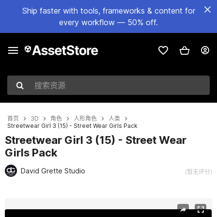
Ship faster with tools, frameworks & content for
every workflow — 50% off.
搜索资源
首页
3D
角色
人形角色
人类
Streetwear Girl 3 (15) - Street Wear Girls Pack
Streetwear Girl 3 (15) - Street Wear
Girls Pack
David Grette Studio
(暂无评分)
当前幻灯片：1 / 32