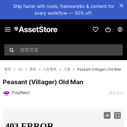
Ship faster with tools, frameworks & content for
every workflow — 50% off.
搜索资源
首页
3D
角色
人形角色
人类
Peasant (Villager) Old Man
Peasant (Villager) Old Man
PolyNext
(暂无评分)
当前幻灯片：1 / 13