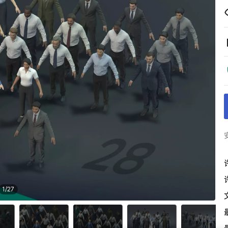
1
/
27