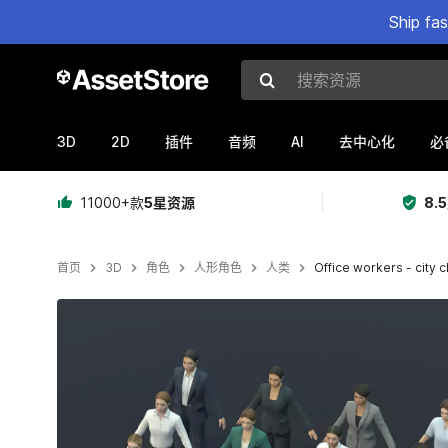
Ship fa
搜索资源
3D
2D
AI
插件
音频
去中心化
必
11000+款
5星资源
8.
首页
3D
角色
人形角色
人类
Office workers - city 
当前幻灯片：1 / 27