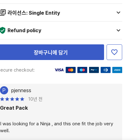
라이선스: Single Entity
Refund policy
장바구니에 담기
ecure checkout:
P
pjenness
10년 전
Great Pack
I was looking for a Ninja , and this one fit the job very 
well. 
