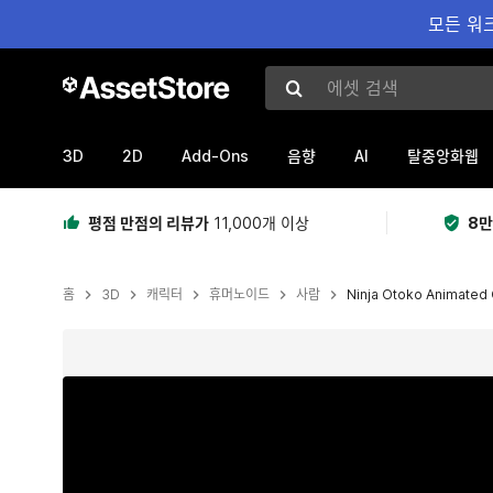
모든 워크
에셋 검색
3D
2D
Add-Ons
AI
음향
탈중앙화웹
평점 만점의 리뷰가
11,000개 이상
8만
홈
3D
캐릭터
휴머노이드
사람
Ninja Otoko Animated 
현재 슬라이드: 1 / 16