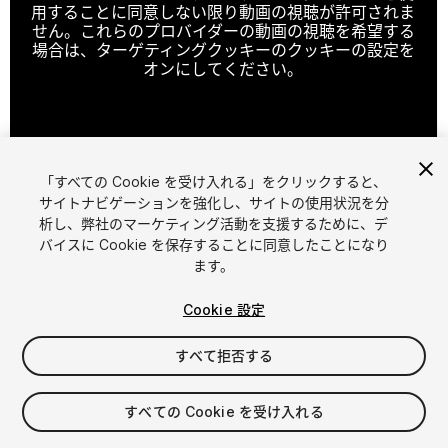
用することに同意しない限り動画の視聴が許可されま
せん。これらのプロバイダーの動画の視聴を希望する
場合は、ターゲティングクッキーのクッキーの設定を
オンにしてください。
クッキーの設定
「すべての Cookie を受け入れる」をクリックすると、
1
/
13
サイトナビゲーションを強化し、サイトの使用状況を分
析し、弊社のマーケティング活動を支援するために、デ
バイスに Cookie を保存することに同意したことになり
ます。
Cookie 設定
すべて拒否する
$14.99
消費税は決済時に計算されます
すべての Cookie を受け入れる
12
views
in the past week