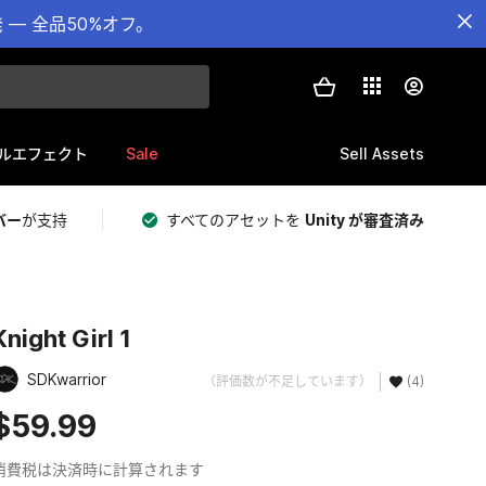
— 全品50%オフ。
Sale
Sell Assets
ルエフェクト
バー
が支持
すべてのアセットを
Unity が審査済み
Knight Girl 1
SDKwarrior
（評価数が不足しています）
(4)
$59.99
消費税は決済時に計算されます