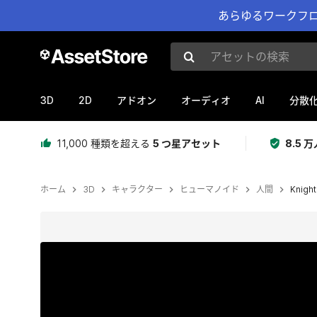
あらゆるワークフロ
アセットの検索
3D
2D
AI
アドオン
オーディオ
分散
11,000 種類を超える
5 つ星アセット
8.5
ホーム
3D
キャラクター
ヒューマノイド
人間
Knight 
現在のスライド：1 / 19