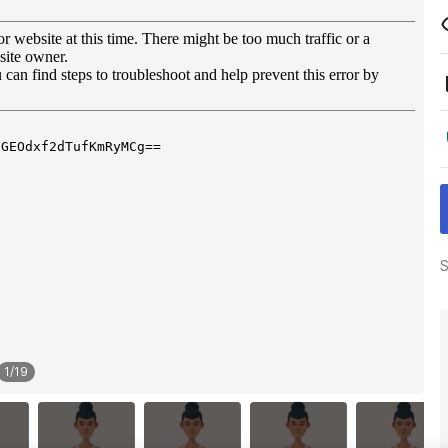
S
1
/
19