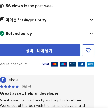
56
views
in the past week
라이선스: Single Entity
Refund policy
장바구니에 담기
ecure checkout:
E
ebolei
9달 전
Great asset, helpful developer
Great asset, with a friendly and helpful developer. 
Works out of the box with the humanoid avatar and 