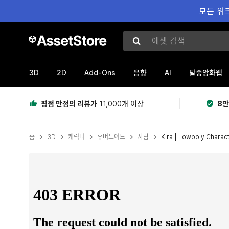
모든 워크
에셋 검색
3D
2D
Add-Ons
AI
음향
탈중앙화웹
평점 만점의 리뷰가
11,000개 이상
8만
홈
3D
캐릭터
휴머노이드
사람
Kira | Lowpoly Charac
현재 슬라이드: 1 / 19